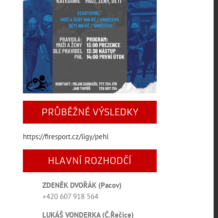
PRŮBĚŽNÉ VÝSLEDKY
https://firesport.cz/ligy/pehl
HLAVNÍ ROZHODČÍ
ZDENĚK DVOŘÁK (Pacov)
+420 ‭607 918 564‬
LUKÁŠ VONDERKA (Č.Řečice)