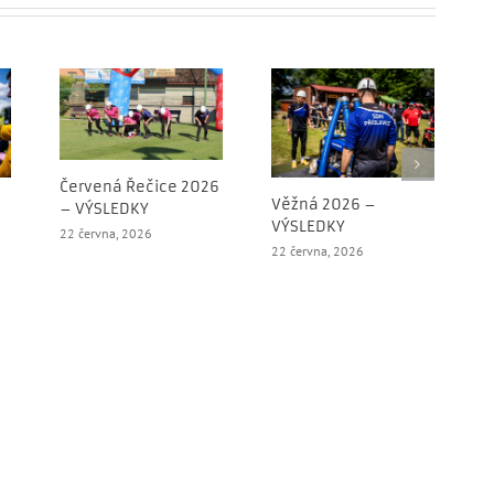
Červená Řečice 2026
Věžná 2026 –
B
– VÝSLEDKY
VÝSLEDKY
V
22 června, 2026
22 června, 2026
1