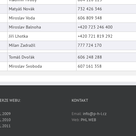
Matyáš Novák
732 426 346
Miroslav Voda
606 809 348
Miroslav Balnoha
‭+420 723 246 400‬
Jiří Lhotka
‭+420 721 819 292‬
Milan Zadražil
777 724 170
Tomáš Dvořák
606 248 288
Miroslav Svoboda
607 161 358
ERZE WEBU:
KONTAKT
L 2009
Email:
info@p-h-l.cz
L 2010
Web:
PHL WEB
L 2011