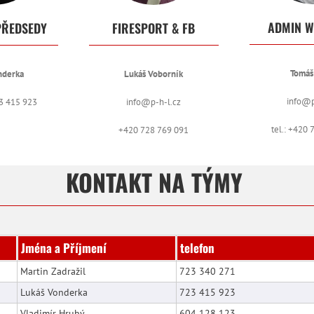
ADMIN W
PŘEDSEDY
FIRESPORT & FB
Tomáš
nderka
Lukáš Voborník
info@p
23 415 923
info@p-h-l.cz
tel.: +420
+420 728 769 091
KONTAKT NA TÝMY
Jména a Příjmení
telefon
Martin Zadražil
723 340 271
Lukáš Vonderka
723 415 923
Vladimír Hrubý
604 128 123