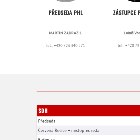
PŘEDSEDA PHL
ZÁSTUPCE 
MARTIN ZADRAŽIL
Lukáš Vo
tel.: +420 723 340 271
tel.: +420 7
SDH
Předseda
Červená Řečice + místopředseda
Buřenice