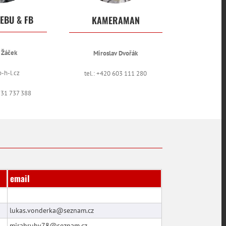
EBU & FB
KAMERAMAN
 Žáček
Miroslav Dvořák
-h-l.cz
tel.: +420 603 111 280
 731 737 388
email
lukas.vonderka@seznam.cz
mirahruby78@seznam.cz