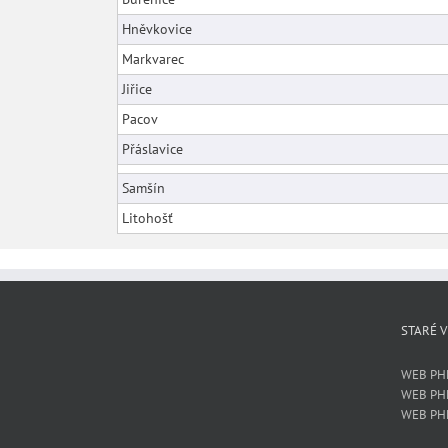
Hněvkovice
Markvarec
Jiřice
Pacov
Přáslavice
Samšín
Litohošť
STARÉ V
WEB PH
WEB PH
WEB PH