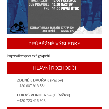
PRŮBĚŽNÉ VÝSLEDKY
https://firesport.cz/ligy/pehl
HLAVNÍ ROZHODČÍ
ZDENĚK DVOŘÁK (Pacov)
+420 ‭607 918 564‬
LUKÁŠ VONDERKA (Č.Řečice)
+420 ‭723 415 923