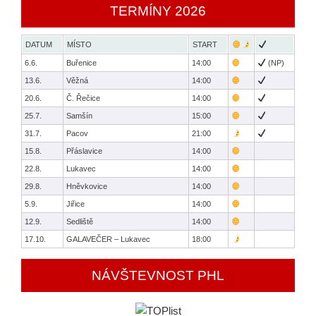
TERMÍNY 2026
DATUM
MÍSTO
START
6.6.
Buřenice
14:00
(NP)
13.6.
Věžná
14:00
20.6.
Č. Řečice
14:00
25.7.
Samšín
15:00
31.7.
Pacov
21:00
15.8.
Přáslavice
14:00
22.8.
Lukavec
14:00
29.8.
Hněvkovice
14:00
5.9.
Jiřice
14:00
12.9.
Sedliště
14:00
17.10.
GALAVEČER – Lukavec
18:00
NÁVŠTEVNOST PHL