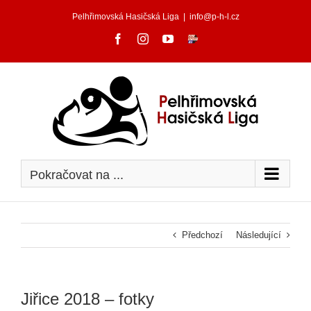
Skip
Pelhřimovská Hasičská Liga
|
info@p-h-l.cz
to
content
Facebook
Instagram
YouTube
FIRESPORT
Pokračovat na ...
Předchozí
Následující
Jiřice 2018 – fotky